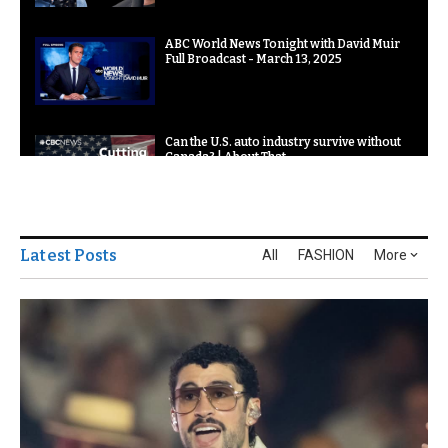
ABC World News Tonight with David Muir
Full Broadcast - March 13, 2025
Can the U.S. auto industry survive without
Canada? | About That
China’s ‘Artificial Sun’ Breakthrough Brings
Latest Posts
All
FASHION
More
Unlimited Energy Closer to Reality | World
News | WION
FULL splashdown and recovery of NASA
SpaceX Crew-9 returning astronauts