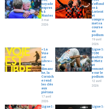
noyade
s’effond
expres
re à
s à
Lorient
Nantes
et
compro
3 mai
met sa
2026
course
au
podium
19 avril
2026
« La
Ligue 1 :
Voie
l’OM
est
maîtris
Libre » :
e Metz
ce
et
dimanc
remont
he, la
e sur le
Cornich
podium
e rend
12 avril
les clés
2026
aux
piétons
17 avril
2026
Ligue 1 :
Ligue 1 :