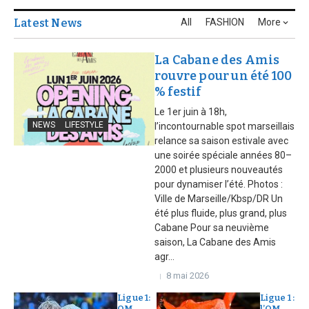
Latest News
All
FASHION
More
La Cabane des Amis
rouvre pour un été 100
% festif
Le 1er juin à 18h,
NEWS
LIFESTYLE
l’incontournable spot marseillais
relance sa saison estivale avec
une soirée spéciale années 80–
2000 et plusieurs nouveautés
pour dynamiser l’été. Photos :
Ville de Marseille/Kbsp/DR Un
été plus fluide, plus grand, plus
Cabane Pour sa neuvième
saison, La Cabane des Amis
agr...
8 mai 2026
Ligue 1:
Ligue 1 :
OM,
l’OM