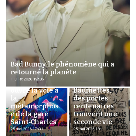
Bad Bunny, le phénomène qui a
retourné la planète
À Marseille,
Hors Cellule :
1 juillet 2026
19h06
l’art urbain
Aux
ouvre la voie à
Baumettes,
la
des portes
métamorphos
centenaires
e de la gare
trouvent une
Saint‑Charles
seconde vie
25 mai 2026
17h31
25 mai 2026
18h11