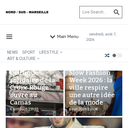
Aller au contenu
Recherche pour :
vendredi, août 7,
Main Menu
2026
NEWS
SPORT
LIFESTYLE
ART & CULTURE
Une nouvelle
Marseille
boutique
Slow Fashion
solidaire de la
Week 2026 : la
Croix‑Rouge
ville respire
ouvre au
une autre idée
Camas
de la mode
6 juin 2026
23h55
6 juin 2026
23h08