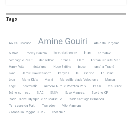
Tags
Amine Gouiri
Aix en Provence
Atalanta Bergame
breakdance
bus
bistrot
Bradley Barcola
caritative
compagnie Zénit
dansefloor
drones
Elam
Forban Sécurité Mer
Harry Potter
historique
Hugo Ekitike
indoor
Ismaïla Traoré
Iwao
Jamie Hawkesworth
kabyles
la Busserine
Le Dome
Lyon
Mahn Kloix
Marni
Marseille stade Velodrome
Mason
nage
narcotrafic
numéro Aurelie Roazhon Park
Passi
résilience
Scène sur l’eau
SIAC
SNSM
Soso Maness.
Sporting CP
Stade L’Abbé Olympique de Marseille
Stade Santiago Bernabéu
Terrasses du Port.
Transdev
Vito Mannone
« Massilia Reggae Club »
économie