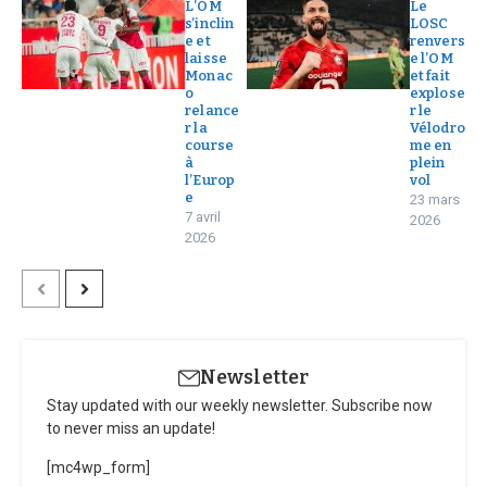
L’OM
Le
s’inclin
LOSC
e et
renvers
laisse
e l’OM
Monac
et fait
o
explose
relance
r le
r la
Vélodro
course
me en
à
plein
l’Europ
vol
e
23 mars
7 avril
2026
2026
Newsletter
Stay updated with our weekly newsletter. Subscribe now
to never miss an update!
[mc4wp_form]