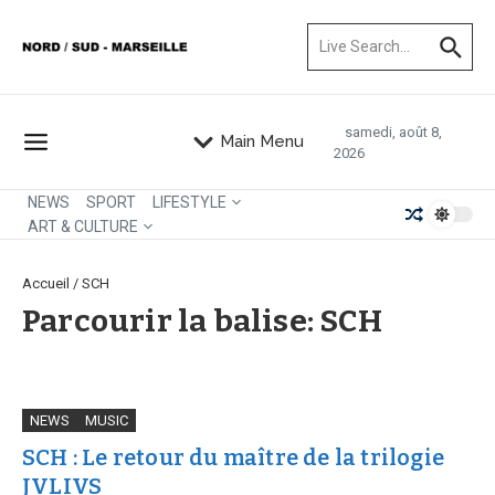
Aller au contenu
Recherche pour :
samedi, août 8,
Main Menu
2026
NEWS
SPORT
LIFESTYLE
ART & CULTURE
Accueil
/
SCH
Parcourir la balise: SCH
NEWS
MUSIC
SCH : Le retour du maître de la trilogie
JVLIVS