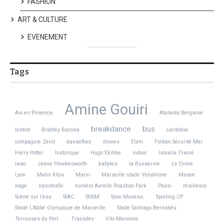
FASHION
ART & CULTURE
EVENEMENT
Tags
Amine Gouiri
Aix en Provence
Atalanta Bergame
breakdance
bus
bistrot
Bradley Barcola
caritative
compagnie Zénit
dansefloor
drones
Elam
Forban Sécurité Mer
Harry Potter
historique
Hugo Ekitike
indoor
Ismaïla Traoré
Iwao
Jamie Hawkesworth
kabyles
la Busserine
Le Dome
Lyon
Mahn Kloix
Marni
Marseille stade Velodrome
Mason
nage
narcotrafic
numéro Aurelie Roazhon Park
Passi
résilience
Scène sur l’eau
SIAC
SNSM
Soso Maness.
Sporting CP
Stade L’Abbé Olympique de Marseille
Stade Santiago Bernabéu
Terrasses du Port.
Transdev
Vito Mannone