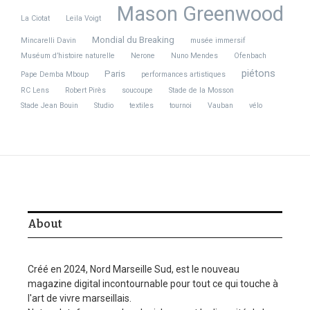
Mason Greenwood
La Ciotat
Leila Voigt
Mondial du Breaking
Mincarelli Davin
musée immersif
Muséum d’histoire naturelle
Nerone
Nuno Mendes
Ofenbach
piétons
Paris
Pape Demba Mboup
performances artistiques
RC Lens
Robert Pirès
soucoupe
Stade de la Mosson
Stade Jean Bouin
Studio
textiles
tournoi
Vauban
vélo
About
Créé en 2024, Nord Marseille Sud, est le nouveau
magazine digital incontournable pour tout ce qui touche à
l'art de vivre marseillais.