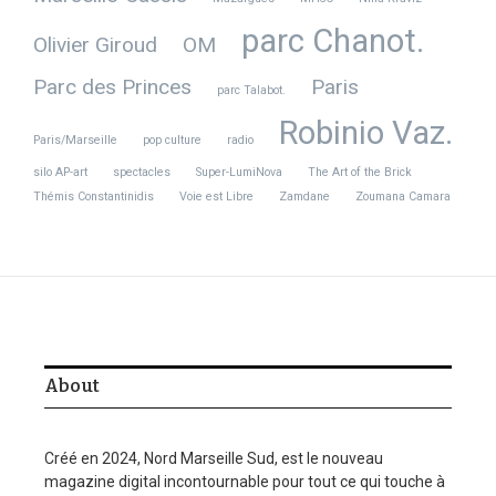
parc Chanot.
Olivier Giroud
OM
Parc des Princes
Paris
parc Talabot.
Robinio Vaz.
Paris/Marseille
pop culture
radio
silo AP-art
spectacles
Super-LumiNova
The Art of the Brick
Thémis Constantinidis
Voie est Libre
Zamdane
Zoumana Camara
About
Créé en 2024, Nord Marseille Sud, est le nouveau
magazine digital incontournable pour tout ce qui touche à