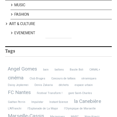
MUSIC
FASHION
ART & CULTURE
EVENEMENT
Tags
Angel Gomes
bain
ballons
Basile Boli
CANAL+
cinéma
Club Bruges
Concours de tattoos
céramiques
Daisy Jepkemei
Denis Zakaria
déchets
espace urbain
FC Nantes
Festival Transform !
gare Saint‑Charles
la Canebière
Gaétan Perrin
Impulstar
Instant Science
L’Affranchi
l’Esplanade de La Major
l’Olympique de Marseille
Marseille-Cassis
Mazargues
MHSC
Nina Kraviz