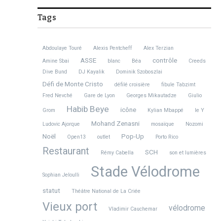
Tags
Abdoulaye Touré
Alexis Pentcheff
Alex Terzian
ASSE
contrôle
Amine Sbai
blanc
Béa
Creeds
Dive Bund
DJ Kayalik
Dominik Szoboszlai
Défi de Monte Cristo
défilé croisière
fibule Tabzimt
Fred Nevché
Gare de Lyon
Georges Mikautadze
Giulio
Habib Beye
icône
Grom
Kylian Mbappé
le Y
Mohand Zenasni
Ludovic Ajorque
mosaïque
Nozomi
Noël
Pop-Up
Open13
outlet
Porto Rico
Restaurant
SCH
Rémy Cabella
son et lumières
Stade Vélodrome
Sophian Jeloulli
statut
Théâtre National de La Criée
Vieux port
vélodrome
Vladimir Cauchemar