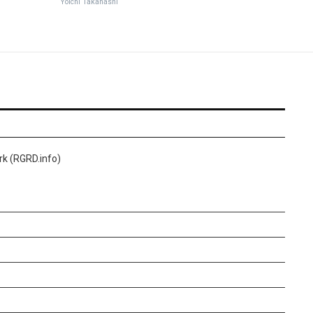
Yoichi Takahashi
k (RGRD.info)