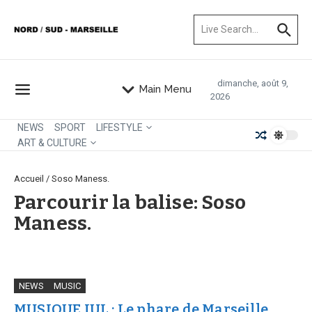
Aller au contenu
Recherche pour :
dimanche, août 9,
Main Menu
2026
NEWS
SPORT
LIFESTYLE
ART & CULTURE
Accueil
/
Soso Maness.
Parcourir la balise: Soso
Maness.
NEWS
MUSIC
MUSIQUE JUL : Le phare de Marseille