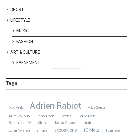
SPORT
LIFESTYLE
MUSIC
FASHION
ART & CULTURE
EVENEMENT
Tags
Adrien Rabiot
Acid Arab
Alice Zeniter
Anita Molinero
Bamo Traore
battles
Bonne Mère
Born in the USA
Chanel
Docks Village
entraîneur
expositions
fC Metz
Ethan Nwaneri
ethique
hommage