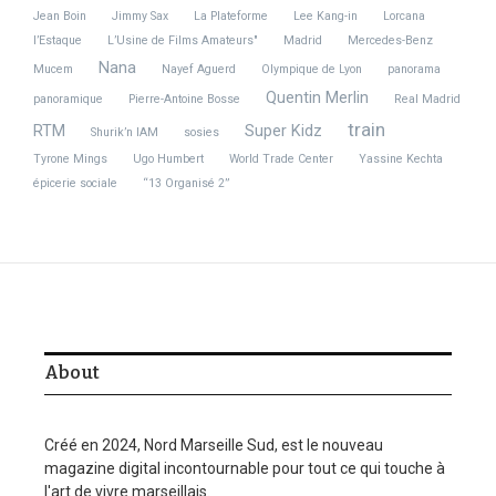
Jean Boin
Jimmy Sax
La Plateforme
Lee Kang-in
Lorcana
l’Estaque
L’Usine de Films Amateurs"
Madrid
Mercedes-Benz
Nana
Mucem
Nayef Aguerd
Olympique de Lyon
panorama
Quentin Merlin
panoramique
Pierre-Antoine Bosse
Real Madrid
train
RTM
Super Kidz
Shurik’n IAM
sosies
Tyrone Mings
Ugo Humbert
World Trade Center
Yassine Kechta
épicerie sociale
“13 Organisé 2”
About
Créé en 2024, Nord Marseille Sud, est le nouveau
magazine digital incontournable pour tout ce qui touche à
l'art de vivre marseillais.