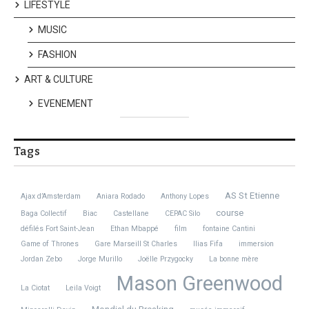
LIFESTYLE
MUSIC
FASHION
ART & CULTURE
EVENEMENT
Tags
AS St Etienne
Ajax d’Amsterdam
Aniara Rodado
Anthony Lopes
course
Baga Collectif
Biac
Castellane
CEPAC Silo
défilés Fort Saint-Jean
Ethan Mbappé
film
fontaine Cantini
Game of Thrones
Gare Marseill St Charles
Ilias Fifa
immersion
Jordan Zebo
Jorge Murillo
Joëlle Przygocky
La bonne mère
Mason Greenwood
La Ciotat
Leila Voigt