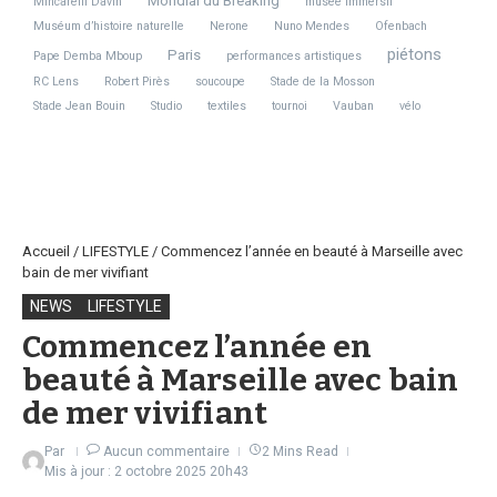
Mondial du Breaking
Mincarelli Davin
musée immersif
Muséum d’histoire naturelle
Nerone
Nuno Mendes
Ofenbach
piétons
Paris
Pape Demba Mboup
performances artistiques
RC Lens
Robert Pirès
soucoupe
Stade de la Mosson
Stade Jean Bouin
Studio
textiles
tournoi
Vauban
vélo
Accueil
/
LIFESTYLE
/
Commencez l’année en beauté à Marseille avec
bain de mer vivifiant
NEWS
LIFESTYLE
Commencez l’année en
beauté à Marseille avec bain
de mer vivifiant
Par
Aucun commentaire
2 Mins Read
Mis à jour : 2 octobre 2025
20h43