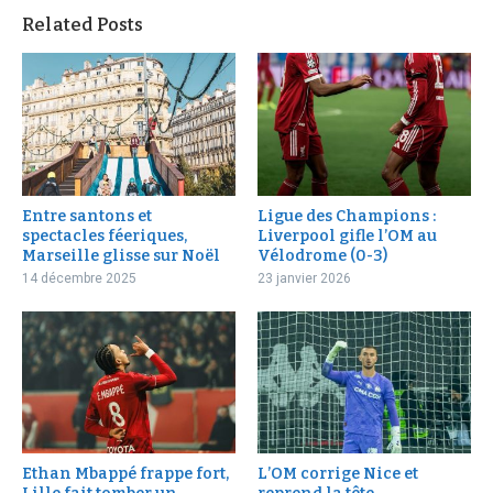
Related Posts
Entre santons et
Ligue des Champions :
spectacles féeriques,
Liverpool gifle l’OM au
Marseille glisse sur Noël
Vélodrome (0-3)
14 décembre 2025
23 janvier 2026
Ethan Mbappé frappe fort,
L’OM corrige Nice et