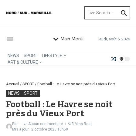
Aller au contenu
Recherche pour :
Main Menu
jeudi, août 6, 2026
NEWS
SPORT
LIFESTYLE
ART & CULTURE
Accueil
/
SPORT
/
Football : Le Havre se noit près du Vieux Port
NEWS
SPORT
Football : Le Havre se noit
près du Vieux Port
Par
Aucun commentaire
3 Mins Read
Mis à jour : 2 octobre 2025
10h50