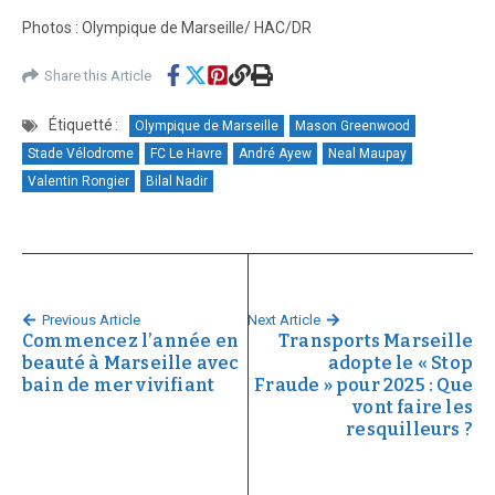
Photos : Olympique de Marseille/ HAC/DR
Share this Article
Étiquetté :
Olympique de Marseille
Mason Greenwood
Stade Vélodrome
FC Le Havre
André Ayew
Neal Maupay
Valentin Rongier
Bilal Nadir
Previous Article
Next Article
Commencez l’année en
Transports Marseille
beauté à Marseille avec
adopte le « Stop
bain de mer vivifiant
Fraude » pour 2025 : Que
vont faire les
resquilleurs ?