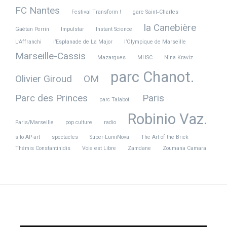
FC Nantes
Festival Transform !
gare Saint‑Charles
la Canebière
Gaétan Perrin
Impulstar
Instant Science
L’Affranchi
l’Esplanade de La Major
l’Olympique de Marseille
Marseille-Cassis
Mazargues
MHSC
Nina Kraviz
parc Chanot.
Olivier Giroud
OM
Parc des Princes
Paris
parc Talabot.
Robinio Vaz.
Paris/Marseille
pop culture
radio
silo AP-art
spectacles
Super-LumiNova
The Art of the Brick
Thémis Constantinidis
Voie est Libre
Zamdane
Zoumana Camara