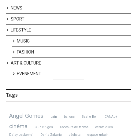
NEWS
SPORT
LIFESTYLE
MUSIC
FASHION
ART & CULTURE
EVENEMENT
Tags
Angel Gomes
bain
ballons
Basile Boli
CANAL+
cinéma
Club Bruges
Concours de tattoos
céramiques
Daisy Jepkemei
Denis Zakaria
déchets
espace urbain