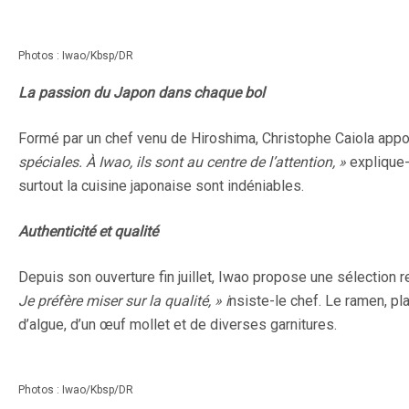
Photos : Iwao/Kbsp/DR
La passion du Japon dans chaque bol
Formé par un chef venu de Hiroshima, Christophe Caiola apport
spéciales. À Iwao, ils sont au centre de l’attention, »
explique-t
surtout la cuisine japonaise sont indéniables.
Authenticité et qualité
Depuis son ouverture fin juillet, Iwao propose une sélection r
Je préfère miser sur la qualité, » i
nsiste-le chef. Le ramen, pl
d’algue, d’un œuf mollet et de diverses garnitures.
Photos : Iwao/Kbsp/DR