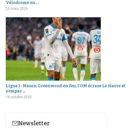
Vélodrome en ...
23 mars 2026
Ligue 1 : Mason Greenwood en feu, l’OM écrase Le Havre et
s’empar ...
19 octobre 2025
Newsletter