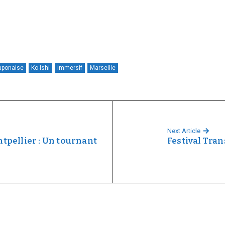
japonaise
Ko-Ishi
immersif
Marseille
Next Article
tpellier : Un tournant
Festival Tran