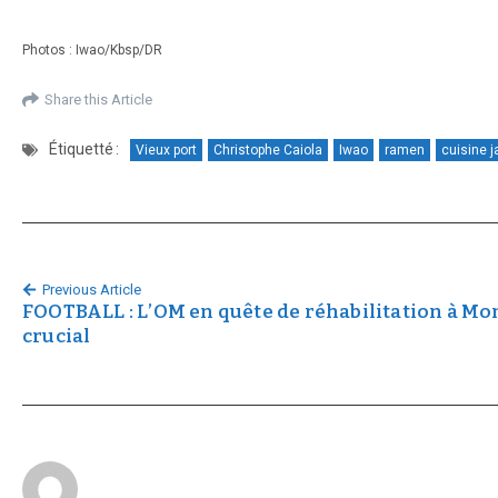
Photos : Iwao/Kbsp/DR
Share this Article
Étiquetté :
Vieux port
Christophe Caiola
Iwao
ramen
cuisine 
Previous Article
FOOTBALL : L’OM en quête de réhabilitation à Mon
crucial