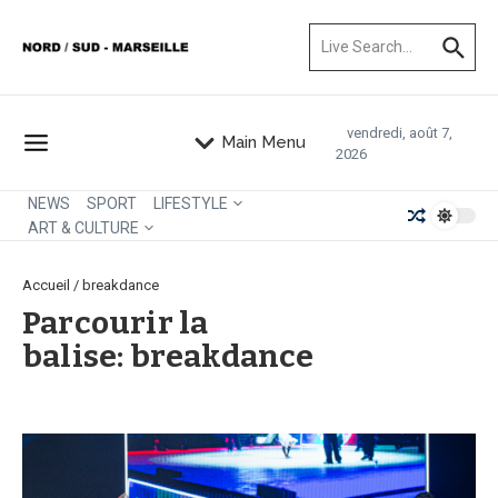
Aller au contenu
Recherche pour :
vendredi, août 7,
Main Menu
2026
NEWS
SPORT
LIFESTYLE
ART & CULTURE
Accueil
/
breakdance
Parcourir la
balise: breakdance