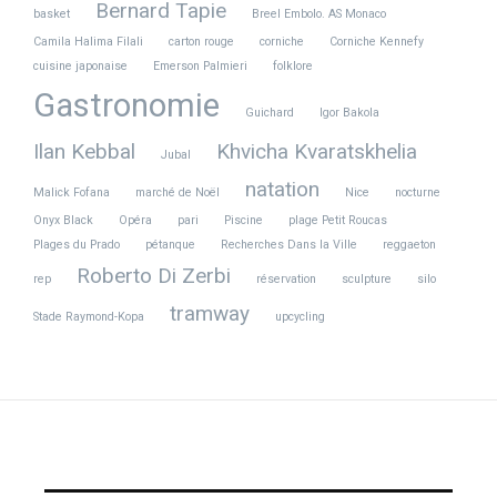
Bernard Tapie
basket
Breel Embolo. AS Monaco
Camila Halima Filali
carton rouge
corniche
Corniche Kennefy
cuisine japonaise
Emerson Palmieri
folklore
Gastronomie
Guichard
Igor Bakola
Ilan Kebbal
Khvicha Kvaratskhelia
Jubal
natation
Malick Fofana
marché de Noël
Nice
nocturne
Onyx Black
Opéra
pari
Piscine
plage Petit Roucas
Plages du Prado
pétanque
Recherches Dans la Ville
reggaeton
Roberto Di Zerbi
rep
réservation
sculpture
silo
tramway
Stade Raymond-Kopa
upcycling