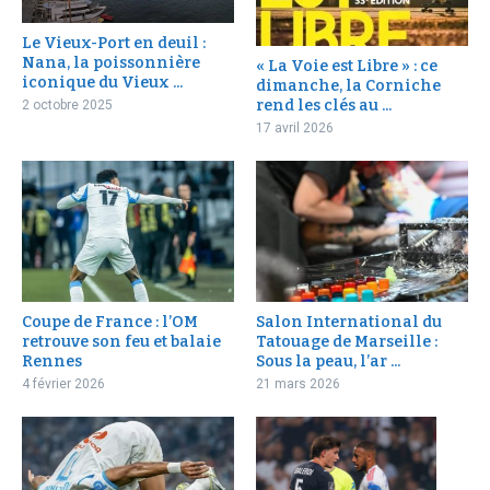
Le Vieux-Port en deuil :
Nana, la poissonnière
« La Voie est Libre » : ce
iconique du Vieux ...
dimanche, la Corniche
rend les clés au ...
2 octobre 2025
17 avril 2026
Coupe de France : l’OM
Salon International du
retrouve son feu et balaie
Tatouage de Marseille :
Rennes
Sous la peau, l’ar ...
4 février 2026
21 mars 2026