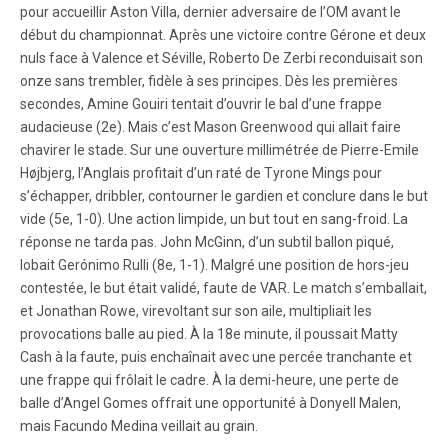
pour accueillir Aston Villa, dernier adversaire de l’OM avant le
début du championnat. Après une victoire contre Gérone et deux
nuls face à Valence et Séville, Roberto De Zerbi reconduisait son
onze sans trembler, fidèle à ses principes. Dès les premières
secondes, Amine Gouiri tentait d’ouvrir le bal d’une frappe
audacieuse (2e). Mais c’est Mason Greenwood qui allait faire
chavirer le stade. Sur une ouverture millimétrée de Pierre-Emile
Højbjerg, l’Anglais profitait d’un raté de Tyrone Mings pour
s’échapper, dribbler, contourner le gardien et conclure dans le but
vide (5e, 1-0). Une action limpide, un but tout en sang-froid. La
réponse ne tarda pas. John McGinn, d’un subtil ballon piqué,
lobait Gerónimo Rulli (8e, 1-1). Malgré une position de hors-jeu
contestée, le but était validé, faute de VAR. Le match s’emballait,
et Jonathan Rowe, virevoltant sur son aile, multipliait les
provocations balle au pied. À la 18e minute, il poussait Matty
Cash à la faute, puis enchaînait avec une percée tranchante et
une frappe qui frôlait le cadre. À la demi-heure, une perte de
balle d’Angel Gomes offrait une opportunité à Donyell Malen,
mais Facundo Medina veillait au grain.