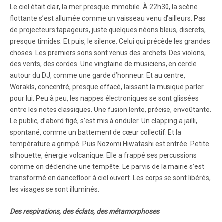
Le ciel était clair, la mer presque immobile. À 22h30, la scène
flottante s’est allumée comme un vaisseau venu d’ailleurs. Pas
de projecteurs tapageurs, juste quelques néons bleus, discrets,
presque timides. Et puis, le silence. Celui qui précède les grandes
choses. Les premiers sons sont venus des archets. Des violons,
des vents, des cordes. Une vingtaine de musiciens, en cercle
autour du DJ, comme une garde d’honneur. Et au centre,
Worakls, concentré, presque effacé, laissant la musique parler
pour lui. Peu à peu, les nappes électroniques se sont glissées
entre les notes classiques. Une fusion lente, précise, envoûtante.
Le public, d’abord figé, s’est mis à onduler. Un clapping a jailli,
spontané, comme un battement de cœur collectif. Et la
température a grimpé. Puis Nozomi Hiwatashi est entrée. Petite
silhouette, énergie volcanique. Elle a frappé ses percussions
comme on déclenche une tempête. Le parvis de la mairie s’est
transformé en dancefloor à ciel ouvert. Les corps se sont libérés,
les visages se sont illuminés.
Des respirations, des éclats, des métamorphoses