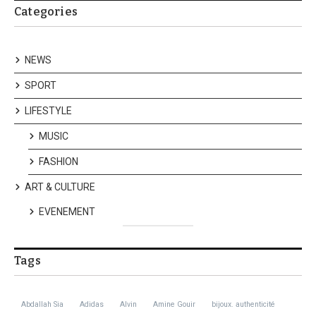
Categories
NEWS
SPORT
LIFESTYLE
MUSIC
FASHION
ART & CULTURE
EVENEMENT
Tags
Abdallah Sia
Adidas
Alvin
Amine Gouir
bijoux. authenticité