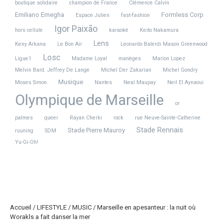
boutique solidaire
champion de France
Clémence Calvin
Emiliano Emegha
Formless Corp
Espace Julien
fast-fashion
Igor Paixão
hors cellule
karaoké
Keito Nakamura
Lens
Keny Arkana
Le Bon Air
Leonardo Balerdi Mason Greenwood
Losc
Ligue1
Madame Loyal
manèges
Marion Lopez
Melvin Bard. Jeffrey De Lange
Michel Der Zakarian
Michel Gondry
Musique
Moses Simon
Nantes
Neal Maupay
Neil El Aynaoui
Olympique de Marseille
or
palmes
queer
Rayan Cherki
rock
rue Neuve-Sainte-Catherine
Stade Rennais
Stade Pierre Mauroy
ruuning
SDM
Yu-Gi-Oh!
Accueil
/
LIFESTYLE
/
MUSIC
/
Marseille en apesanteur : la nuit où
Worakls a fait danser la mer