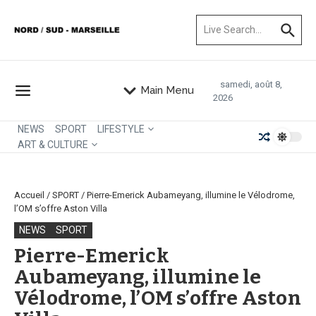
Aller au contenu
Recherche pour :
samedi, août 8,
Main Menu
2026
NEWS
SPORT
LIFESTYLE
ART & CULTURE
Accueil
/
SPORT
/
Pierre-Emerick Aubameyang, illumine le Vélodrome,
l’OM s’offre Aston Villa
NEWS
SPORT
Pierre-Emerick
Aubameyang, illumine le
Vélodrome, l’OM s’offre Aston