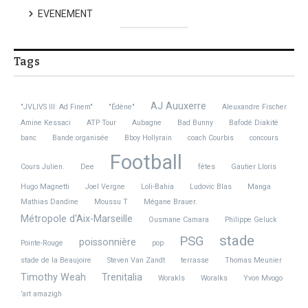
EVENEMENT
Tags
AJ Auuxerre
"JVLIVS III: Ad Finem"
"Édène"
Aleuxandre Fischer
Amine Kessaci
ATP Tour
Aubagne
Bad Bunny
Bafodé Diakité
banc
Bande organisée
Bboy Hollyrain
coach Courbis
concours
Football
Cours Julien.
Dee
fêtes
Gautier Lloris
Hugo Magnetti
Joel Vergne
Loli-Bahia
Ludovic Blas
Manga
Mathias Dandine
Moussu T
Mégane Brauer.
Métropole d'Aix-Marseille
Ousmane Camara
Philippe Geluck
stade
PSG
poissonnière
Pointe-Rouge
pop
stade de la Beaujoire
Steven Van Zandt
terrasse
Thomas Meunier
Timothy Weah
Trenitalia
Worakls
Woralks
Yvon Mvogo
’art amazigh