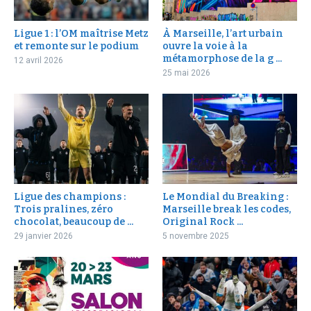
Ligue 1 : l’OM maîtrise Metz
À Marseille, l’art urbain
et remonte sur le podium
ouvre la voie à la
métamorphose de la g ...
12 avril 2026
25 mai 2026
Ligue des champions :
Le Mondial du Breaking :
Trois pralines, zéro
Marseille break les codes,
chocolat, beaucoup de ...
Original Rock ...
29 janvier 2026
5 novembre 2025