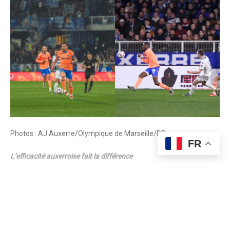
Photos : AJ Auxerre/Olympique de Marseille/DR
FR
L’efficacité auxerroise fait la différence
C’est cependant l’AJ Auxerre qui se montre plus efficace. Hamed
Junior Traoré, véritable chef d’orchestre, lance parfaitement
Gaétan Perrin, qui élimine Jordan Merlin avant de décocher une
Continue Reading
sublime frappe du pied gauche dans la lucarne de Geronimo Rulli
(34e, 1-0). Juste avant la mi-temps, Hamad Junior Traoré pense