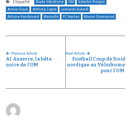
Étiquetté :
Stade Vélodrome
OM
Valentin Rongier
Amine Gouiri
Anthony Lopes
Leonardo Balerdi
Antoine Kambouaré
Marseille
FC Nantes
Mason Greenwood
Previous Article
Next Article
AJ Auxerre, la bête
Football Coup de froid
noire de l’OM
nordique au Vélodrome
pour l’OM