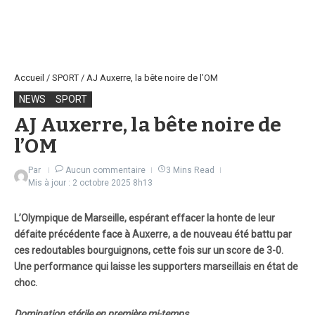
Accueil
/
SPORT
/
AJ Auxerre, la bête noire de l’OM
NEWS
SPORT
AJ Auxerre, la bête noire de
l’OM
Par
Aucun commentaire
3 Mins Read
Mis à jour : 2 octobre 2025
8h13
L’Olympique de Marseille, espérant effacer la honte de leur
défaite précédente face à Auxerre, a de nouveau été battu par
ces redoutables bourguignons, cette fois sur un score de 3-0.
Une performance qui laisse les supporters marseillais en état de
choc.
Domination stérile en première mi-temps