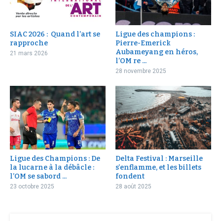
SIAC 2026 : Quand l’art se
Ligue des champions :
rapproche
Pierre-Emerick
Aubameyang en héros,
21 mars 2026
l’OM re ...
28 novembre 2025
Ligue des Champions : De
Delta Festival : Marseille
la lucarne à la débâcle :
s’enflamme, et les billets
l’OM se sabord ...
fondent
23 octobre 2025
28 août 2025