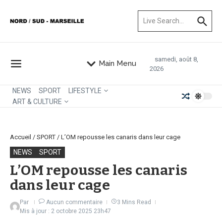
Aller au contenu
Recherche pour :
samedi, août 8,
Main Menu
2026
NEWS
SPORT
LIFESTYLE
ART & CULTURE
Accueil
/
SPORT
/
L’OM repousse les canaris dans leur cage
NEWS
SPORT
L’OM repousse les canaris
dans leur cage
Par
Aucun commentaire
3 Mins Read
Mis à jour : 2 octobre 2025
23h47