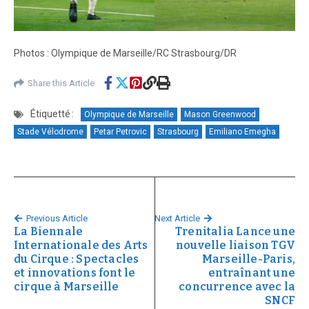
Photos : Olympique de Marseille/RC Strasbourg/DR
Share this Article
Étiquetté :
Olympique de Marseille
Mason Greenwood
Stade Vélodrome
Petar Petrovic
Strasbourg
Emiliano Emegha
Previous Article
Next Article
La Biennale
Trenitalia Lance une
Internationale des Arts
nouvelle liaison TGV
du Cirque : Spectacles
Marseille-Paris,
et innovations font le
entraînant une
cirque à Marseille
concurrence avec la
SNCF