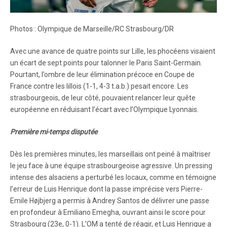
Photos : Olympique de Marseille/RC Strasbourg/DR
Avec une avance de quatre points sur Lille, les phocéens visaient
un écart de sept points pour talonner le Paris Saint-Germain.
Pourtant, l’ombre de leur élimination précoce en Coupe de
France contre les lillois (1-1, 4-3 t.a.b.) pesait encore. Les
strasbourgeois, de leur côté, pouvaient relancer leur quête
européenne en réduisant l’écart avec l’Olympique Lyonnais.
Première mi-temps disputée
Dès les premières minutes, les marseillais ont peiné à maîtriser
le jeu face à une équipe strasbourgeoise agressive. Un pressing
intense des alsaciens a perturbé les locaux, comme en témoigne
l’erreur de Luis Henrique dont la passe imprécise vers Pierre-
Emile Højbjerg a permis à Andrey Santos de délivrer une passe
en profondeur à Emiliano Emegha, ouvrant ainsi le score pour
Strasbourg (23e, 0-1). L’OM a tenté de réagir, et Luis Henrique a