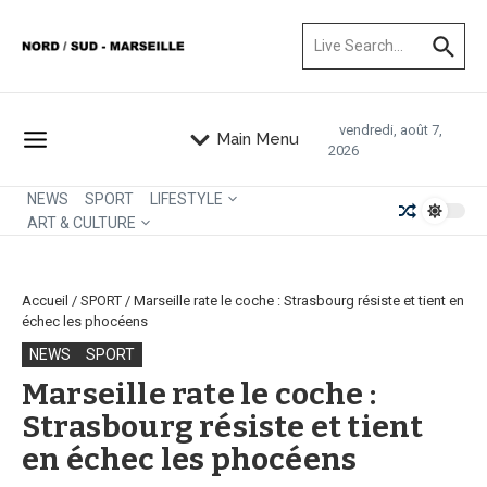
Aller au contenu
Recherche pour :
vendredi, août 7,
Main Menu
2026
NEWS
SPORT
LIFESTYLE
ART & CULTURE
Accueil
/
SPORT
/
Marseille rate le coche : Strasbourg résiste et tient en
échec les phocéens
NEWS
SPORT
Marseille rate le coche :
Strasbourg résiste et tient
en échec les phocéens