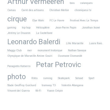
Arthur Vermeeren
bois
calanques
Camas
Carré des artisans
Christian Mellon
chroniqueur tv
cirque
Elye Wahi
FC Le Havre
Festival Avec Le Temps
gaming
hip hop
Hélicoptère
Jean-Pierre Papin
Jonathan Ikoné
Jérémy Le Douaron
La Castellane
Leonardo Balerdi
Lille Marseille
Luara Raio.
Maggy Club
mer
monument historique
Nathan Sawaya
Olympique de Marseille Amine Gouiri
Ousmane Diomandé
Petar Petrovic
Panagiotis Katseris
photo
Rilès
running
Skatepark
Solsad
Sport
Stade Geoffroy Guichard
tramway T3
Valentin Atangana
Vincent del Guerra
Wi-Fi
Yoann Crépin