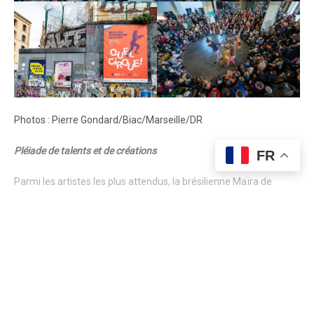
Photos : Pierre Gondard/Biac/Marseille/DR
Pléiade de talents et de créations
FR
Parmi les artistes les plus attendus, la brésilienne Maïra de
Oliveira Aggio présentera «
Macacada
« , une interprétation
sensorielle en trois actes inspirée de la nouvelle «
Un rapport
pour une académie »
de Franz Kafka. Les représentations auront
Continue Reading
lieu à Martigues le 23 janvier, à Aix-en-Provence le 24 janvier, et à
Marseille le 8 février.
Newsletter
Début en fanfares
Stay updated with our weekly newsletter. Subscribe now