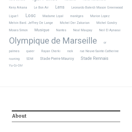
Lens
Keny Arkana
Le Bon Air
Leonardo Balerdi Mason Greenwood
Losc
Ligue1
Madame Loyal
manèges
Marion Lopez
Melvin Bard. Jeffrey De Lange
Michel Der Zakarian
Michel Gondry
Musique
Moses Simon
Nantes
Neal Maupay
Neil El Aynaoui
Olympique de Marseille
or
palmes
queer
Rayan Cherki
rock
rue Neuve-Sainte-Catherine
Stade Rennais
Stade Pierre Mauroy
ruuning
SDM
Yu-Gi-Oh!
About