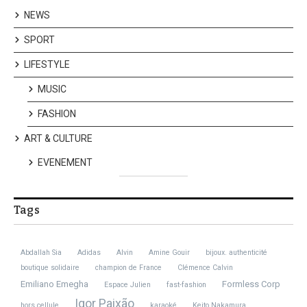
NEWS
SPORT
LIFESTYLE
MUSIC
FASHION
ART & CULTURE
EVENEMENT
Tags
Abdallah Sia
Adidas
Alvin
Amine Gouir
bijoux. authenticité
boutique solidaire
champion de France
Clémence Calvin
Emiliano Emegha
Formless Corp
Espace Julien
fast-fashion
Igor Paixão
hors cellule
karaoké
Keito Nakamura