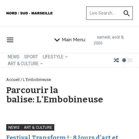
Aller au contenu
Recherche pour :
samedi, août 8,
Main Menu
2026
NEWS
SPORT
LIFESTYLE
ART & CULTURE
Accueil
/
L'Embobineuse
Parcourir la
balise: L'Embobineuse
NEWS
ART & CULTURE
Festival Transform ! : 8 Jours d’art et