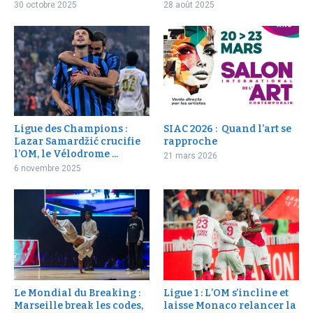
30 octobre 2025
28 août 2025
Ligue des Champions :
SIAC 2026 : Quand l’art se
Lazar Samardžić crucifie
rapproche
l’OM, le Vélodrome ...
21 mars 2026
6 novembre 2025
Le Mondial du Breaking :
Ligue 1 : L’OM s’incline et
Marseille break les codes,
laisse Monaco relancer la