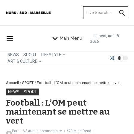
Aller au contenu
Recherche pour :
samedi, août 8,
Main Menu
2026
NEWS
SPORT
LIFESTYLE
ART & CULTURE
Accueil
/
SPORT
/
Football : L’OM peut maintenant se mettre au vert
NEWS
SPORT
Football : L’OM peut
maintenant se mettre au
vert
Par
Aucun commentaire
3 Mins Read