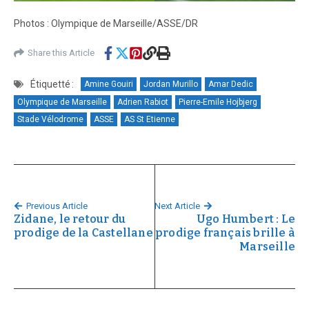
Photos : Olympique de Marseille/ASSE/DR
Share this Article
Étiquetté :
Amine Gouiri
Jordan Murillo
Amar Dedic
Olympique de Marseille
Adrien Rabiot
Pierre-Emile Hojbjerg
Stade Vélodrome
ASSE
AS St Etienne
Previous Article
Next Article
Zidane, le retour du
Ugo Humbert : Le
prodige de la Castellane
prodige français brille à
Marseille