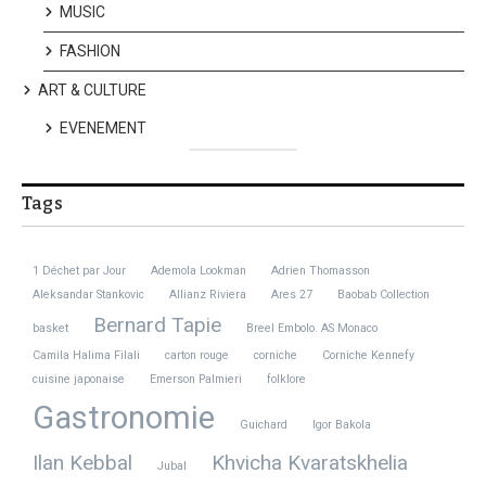
MUSIC
FASHION
ART & CULTURE
EVENEMENT
Tags
1 Déchet par Jour
Ademola Lookman
Adrien Thomasson
Aleksandar Stankovic
Allianz Riviera
Ares 27
Baobab Collection
Bernard Tapie
basket
Breel Embolo. AS Monaco
Camila Halima Filali
carton rouge
corniche
Corniche Kennefy
cuisine japonaise
Emerson Palmieri
folklore
Gastronomie
Guichard
Igor Bakola
Ilan Kebbal
Khvicha Kvaratskhelia
Jubal