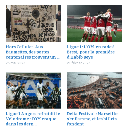
Hors Cellule : Aux
Ligue 1 : L’OM en rade à
Baumettes, des portes
Brest, pour la première
centenaires trouvent un ...
d’Habib Beye
25 mai 2026
21 février 2026
Ligue 1 Angers refroidit le
Delta Festival : Marseille
Vélodrome : l’OM craque
s’enflamme, et les billets
dans les dern ...
fondent