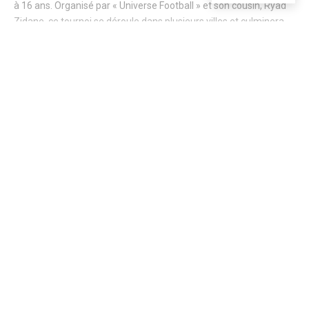
à 16 ans. Organisé par « Universe Football » et son cousin, Ryad
Zidane, ce tournoi se déroule dans plusieurs villes et culminera
par une grande finale à Paris. Loin des strass et des paillettes
des stades internationaux, « Zizou » a tenu à soutenir cette
initiative locale visant à offrir des opportunités sportives aux
Continue Reading
jeunes de quartiers souvent stigmatisés.
Newsletter
Stay updated with our weekly newsletter. Subscribe now
to never miss an update!
[mc4wp_form]
Categories
NEWS
SPORT