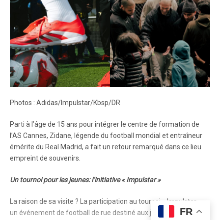
Photos : Adidas/Impulstar/Kbsp/DR
Parti à l’âge de 15 ans pour intégrer le centre de formation de
l’AS Cannes, Zidane, légende du football mondial et entraîneur
émérite du Real Madrid, a fait un retour remarqué dans ce lieu
empreint de souvenirs.
Un tournoi pour les jeunes: l’initiative « Impulstar »
La raison de sa visite ? La participation au tournoi « Impulstar »,
FR
un événement de football de rue destiné aux jeunes âgés de 14