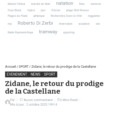
natation
Malick Fofana
marché de Noël
Nice
nocturne
Onyx Black
Opéra
pari
Piscine
plage Petit Roucas
Plages du Prado
pétanque
Recherches Dans la Ville
reggaeton
Roberto Di Zerbi
rep
réservation
sculpture
silo
tramway
Stade Raymond-Kopa
upcycling
Accueil
/
SPORT
/
Zidane, le retour du prodige de la Castellane
EVENEMENT
NEWS
SPORT
Zidane, le retour du prodige
de la Castellane
Par
Aucun commentaire
2 Mins Read
Mis à jour : 2 octobre 2025
19h14