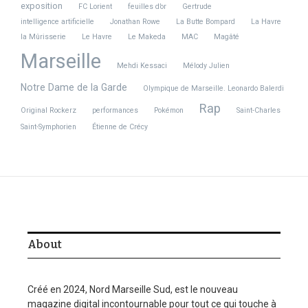
exposition
FC Lorient
feuilles d’or
Gertrude
intelligence artificielle
Jonathan Rowe
La Butte Bompard
La Havre
la Mûrisserie
Le Havre
Le Makeda
MAC
Magâté
Marseille
Mehdi Kessaci
Mélody Julien
Notre Dame de la Garde
Olympique de Marseille. Leonardo Balerdi
Rap
Original Rockerz
performances
Pokémon
Saint-Charles
Saint-Symphorien
Étienne de Crécy
About
Créé en 2024, Nord Marseille Sud, est le nouveau
magazine digital incontournable pour tout ce qui touche à