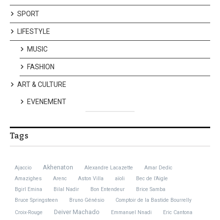
SPORT
LIFESTYLE
MUSIC
FASHION
ART & CULTURE
EVENEMENT
Tags
Akhenaton
Ajaccio
Alexandre Lacazette
Amar Dedic
Amazighes
Arenc
Aston Villa
aïoli
Bec de l’Aigle
Bgirl Emina
Bilal Nadir
Bon Entendeur
Brice Samba
Bruce Springsteen
Bruno Génésio
Comptoir de la Bastide Bourrelly
Deiver Machado
Croix-Rouge
Emmanuel Nnadi
Eric Cantona