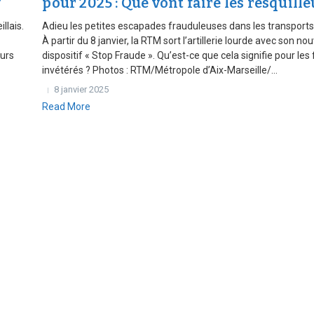
?
pour 2025 : Que vont faire les resquille
llais.
Adieu les petites escapades frauduleuses dans les transports 
À partir du 8 janvier, la RTM sort l’artillerie lourde avec son n
eurs
dispositif « Stop Fraude ». Qu’est-ce que cela signifie pour les
invétérés ? Photos : RTM/Métropole d’Aix-Marseille/...
8 janvier 2025
Read More