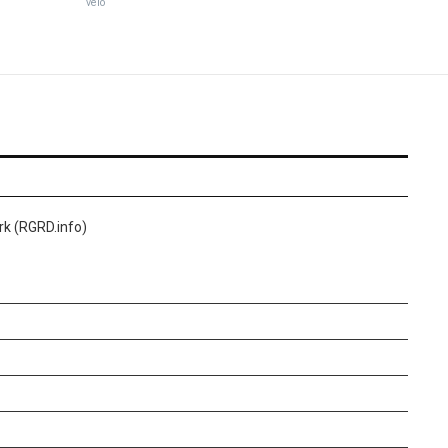
vélo
k (RGRD.info)