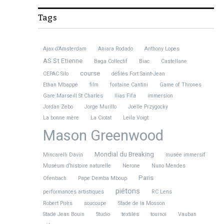
Tags
Ajax d’Amsterdam
Aniara Rodado
Anthony Lopes
AS St Etienne
Baga Collectif
Biac
Castellane
course
CEPAC Silo
défilés Fort Saint-Jean
Ethan Mbappé
film
fontaine Cantini
Game of Thrones
Gare Marseill St Charles
Ilias Fifa
immersion
Jordan Zebo
Jorge Murillo
Joëlle Przygocky
La bonne mère
La Ciotat
Leila Voigt
Mason Greenwood
Mondial du Breaking
Mincarelli Davin
musée immersif
Muséum d’histoire naturelle
Nerone
Nuno Mendes
Paris
Ofenbach
Pape Demba Mboup
piétons
performances artistiques
RC Lens
Robert Pirès
soucoupe
Stade de la Mosson
Stade Jean Bouin
Studio
textiles
tournoi
Vauban