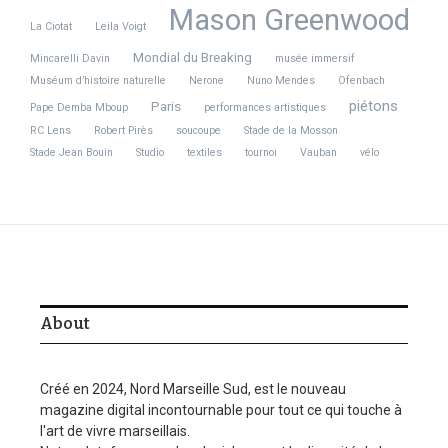
Mason Greenwood
La Ciotat
Leila Voigt
Mondial du Breaking
Mincarelli Davin
musée immersif
Muséum d’histoire naturelle
Nerone
Nuno Mendes
Ofenbach
piétons
Paris
Pape Demba Mboup
performances artistiques
RC Lens
Robert Pirès
soucoupe
Stade de la Mosson
Stade Jean Bouin
Studio
textiles
tournoi
Vauban
vélo
About
Créé en 2024, Nord Marseille Sud, est le nouveau
magazine digital incontournable pour tout ce qui touche à
l'art de vivre marseillais.