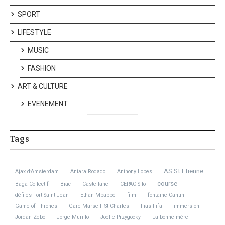
SPORT
LIFESTYLE
MUSIC
FASHION
ART & CULTURE
EVENEMENT
Tags
AS St Etienne
Ajax d’Amsterdam
Aniara Rodado
Anthony Lopes
course
Baga Collectif
Biac
Castellane
CEPAC Silo
défilés Fort Saint-Jean
Ethan Mbappé
film
fontaine Cantini
Game of Thrones
Gare Marseill St Charles
Ilias Fifa
immersion
Jordan Zebo
Jorge Murillo
Joëlle Przygocky
La bonne mère