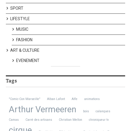
SPORT
LIFESTYLE
MUSIC
FASHION
ART & CULTURE
EVENEMENT
Tags
"Comic-Con Marseille"
Alban Lafont
Alfe
animations
Arthur Vermeeren
bois
calanques
Camas
Carré des artisans
Christian Mellon
chroniqueur tv
cirque