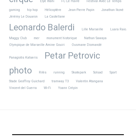
Elye Wahi
FC Le Havre
Festival Avec Le Temps
gaming
hip hop
Hélicoptère
Jean-Pierre Papin
Jonathan Ikoné
Jérémy Le Douaron
La Castellane
Leonardo Balerdi
Lille Marseille
Luara Raio.
Maggy Club
mer
monument historique
Nathan Sawaya
Olympique de Marseille Amine Gouiri
Ousmane Diomandé
Petar Petrovic
Panagiotis Katseris
photo
Rilès
running
Skatepark
Solsad
Sport
Stade Geoffroy Guichard
tramway T3
Valentin Atangana
Vincent del Guerra
Wi-Fi
Yoann Crépin