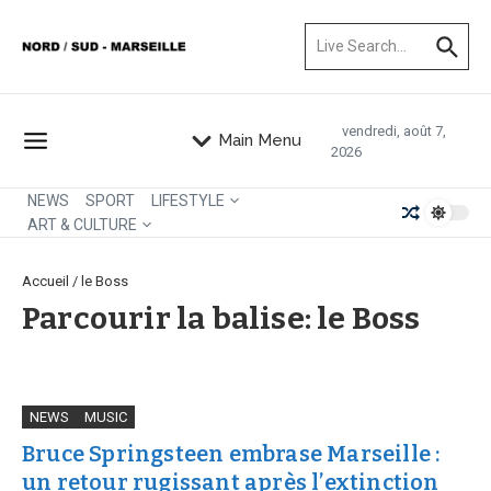
Aller au contenu
Recherche pour :
vendredi, août 7,
Main Menu
2026
NEWS
SPORT
LIFESTYLE
ART & CULTURE
Accueil
/
le Boss
Parcourir la balise: le Boss
NEWS
MUSIC
Bruce Springsteen embrase Marseille :
un retour rugissant après l’extinction