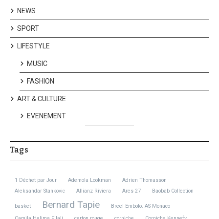
NEWS
SPORT
LIFESTYLE
MUSIC
FASHION
ART & CULTURE
EVENEMENT
Tags
1 Déchet par Jour
Ademola Lookman
Adrien Thomasson
Aleksandar Stankovic
Allianz Riviera
Ares 27
Baobab Collection
Bernard Tapie
basket
Breel Embolo. AS Monaco
Camila Halima Filali
carton rouge
corniche
Corniche Kennefy