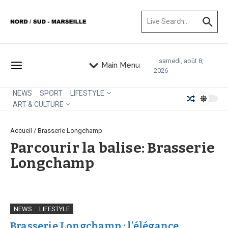
Aller au contenu
Recherche pour :
samedi, août 8,
Main Menu
2026
NEWS
SPORT
LIFESTYLE
ART & CULTURE
Accueil
/
Brasserie Longchamp
Parcourir la balise: Brasserie
Longchamp
NEWS
LIFESTYLE
Brasserie Longchamp : l’élégance