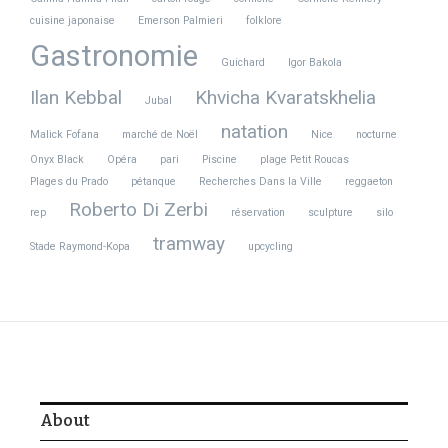
cuisine japonaise
Emerson Palmieri
folklore
Gastronomie
Guichard
Igor Bakola
Ilan Kebbal
Khvicha Kvaratskhelia
Jubal
natation
Malick Fofana
marché de Noël
Nice
nocturne
Onyx Black
Opéra
pari
Piscine
plage Petit Roucas
Plages du Prado
pétanque
Recherches Dans la Ville
reggaeton
Roberto Di Zerbi
rep
réservation
sculpture
silo
tramway
Stade Raymond-Kopa
upcycling
About